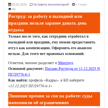
02.02.2026
Оставить комментарий
< 1 мин.
66
Роструд: за работу в выходной или
праздник нельзя заранее давать день
отдыха
Только после того, как сотрудник отработал в
выходной или праздник, ему можно предоставить
отгул как компенсацию. Оформить его авансом
нельзя. Для этого нет правовых оснований.
Отметим, мнение разделяет и
Минтруд
.
Основной документ:
Письмо Роструда от 11.12.2025 N
ПГ/29776-6-1
Как найти:
профиль «Кадры», в БП наберите
«
11.12.2025 ПГ/29776-6-1
»
Лишение премии за сон на работе: суды
напомнили об ограничениях