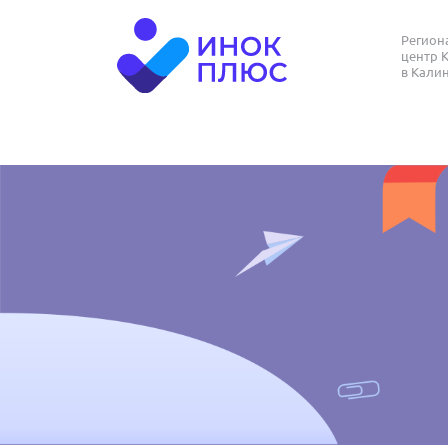
Регио
центр 
в Кали