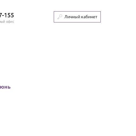
7-155
Личный кабинет
ный офис
июнь