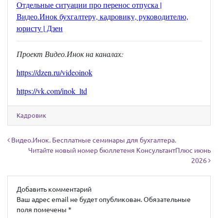
Отдельные ситуации про перенос отпуска |
Видео.Инок бухгалтеру, кадровику, руководителю,
юристу | Дзен
Проект Видео.Инок на каналах:
https://dzen.ru/videoinok
https://vk.com/inok_ltd
Кадровик
Навигация по записям
Видео.Инок. Бесплатные семинары для бухгалтера.
Читайте новый номер бюллетеня КонсультантПлюс июнь
2026
Добавить комментарий
Ваш адрес email не будет опубликован.
Обязательные
поля помечены
*