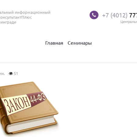
нальный информационный
+7 (4012)
77
КонсультантПлюс
нинграде
Централь
Главная
Семинары
ин.
51