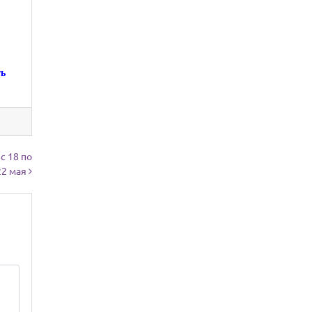
ть
с 18 по
22 мая