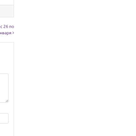
с 26 по
января