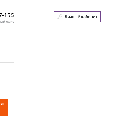
7-155
Личный кабинет
ный офис
са