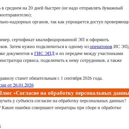
 в среднем на 20 дней быстрее (не надо отправлять бумажный
зоотправителю);
ольно-надзорных органов, так как упрощается доступ проверяющ
ример, сертификат квалифицированной ЭП и оформить
ков. Затем нужно подключиться к одному из
операторов
ИС ЭП
зке документов в
ГИС ЭПД
и их передаче между участниками
нистратора сервиса, подключить к нему сотрудников, а также
вилу станет обязательным с 1 сентября 2026 года.
и от 26.01.2026
люс «Согласие на обработку персональных данн
лучать у субъекта согласие на обработку персональных данных?
? Какие ошибки совершают операторы при сборе и обработке
х