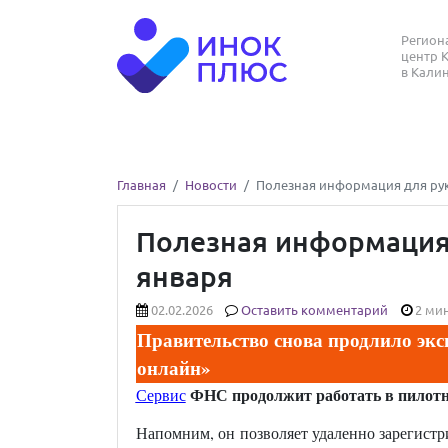
Регио
центр 
в Кали
Главная
Новости
Полезная информация для рук
Полезная информация 
января
02.02.2026
Оставить комментарий
2 мин
Правительство снова продлило экс
онлайн»
ФНС продолжит работать в пилотно
Сервис
Напомним, он позволяет удаленно зарегист