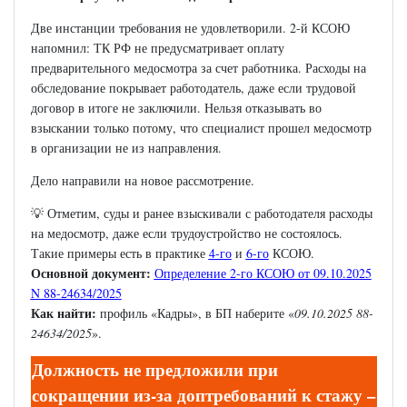
Две инстанции требования не удовлетворили. 2-й КСОЮ
напомнил: ТК РФ не предусматривает оплату
предварительного медосмотра за счет работника. Расходы на
обследование покрывает работодатель, даже если трудовой
договор в итоге не заключили. Нельзя отказывать во
взыскании только потому, что специалист прошел медосмотр
в организации не из направления.
Дело направили на новое рассмотрение.
💡 Отметим, суды и ранее взыскивали с работодателя расходы
на медосмотр, даже если трудоустройство не состоялось.
Такие примеры есть в практике
4-го
и
6-го
КСОЮ.
Основной документ:
Определение 2-го КСОЮ от 09.10.2025
N 88-24634/2025
Как найти:
профиль «Кадры», в БП наберите «
09.10.2025 88-
24634/2025
».
Должность не предложили при
сокращении из-за доптребований к стажу –