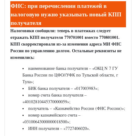
ФНС: при перечислении платежей в
налоговую нужно указывать новый КПП
получателя
Налоговики сообщили: теперь в платежках следует
отражать КПП получателя 770701001 вместо 770801001.
КПП скорректировали из-за изменения адреса МИ ФНС
России по управлению долгом. Остальные реквизиты не
изменились:
наименование банка получателя – «ОКЦ N 7 ГУ
Банка России по ЦФО//УФК по Тульской области, г
Тула»;
БИК банка получателя – «017003983»;
номер счета банка получателя –
«40102810445370000059»;
получатель – «Казначейство России (ФНС России)»;
номер казначейского счета –
«03100643000000018500»;
ИНН получателя – «7727406020».