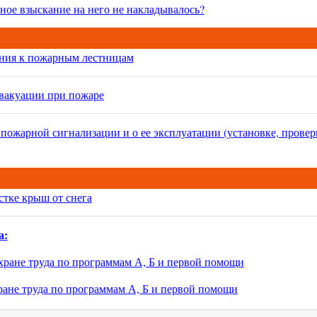
ное взыскание на него не накладывалось?
ания к пожарным лестницам
эвакуации при пожаре
 пожарной сигнализации и о ее эксплуатации (установке, провер
стке крыш от снега
а:
хране труда по программам А, Б и первой помощи
ране труда по программам А, Б и первой помощи