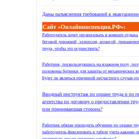
Даны разъяснения требований к эвакуацион
Сайт «Онлайнинспекция.РФ»:
Работодатель хочет организовать в комнате отдых
беговой дорожкой, эллипсом, штангой, тренажером
труда, чтобы это осуществить?
Работник, поскользнувшись на влажном полу, по
положены ботинки для защиты от механических во
Будет ли являться причиной несчастного случая от
Вводный инструктаж по охране труда и по 
агентства по договору о предоставлении тр
или принимающая сторона?
Работник обязан проходить обучение по охране тр
работодатель фиксировать в табеле учета какими-
оплачивать его по среднему заработку?