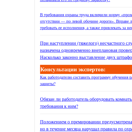
В требования охраны труда включили норму «прох
отсутствии — по левой обочине дороги». Вправе л
требовать ее исполнения, а также привлекать за 
При наступлении (тяжелого) несчастного сл
назначена одновременно внеплановая прове
Насколько законно выставление двух штраф
Консультации экспертов:
Как работодателю составить программу обучения 
защиты?
Обязан ли работодатель оборудовать комнаты
требования к ним?
Положением о премировании предусмотрена 
но в течение месяца нарушал правила по охр