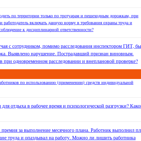
одить по территории только по тротуарам и пешеходным дорожкам, при
и работодатель включать данную норму в требования охраны труда и
несоблюдение к дисциплинарной ответственности?
учая с сотрудником, помимо расследования инспектором ГИТ, б
рка. Выявлено нарушение. Пострадавший признан виновным.
ов при одновременном расследовании и внеплановой проверке?
работников по использованию (применению) средств индивидуальной
 для отдыха в рабочее время и психологической разгрузки? Как
премия за выполнение месячного плана. Работник выполнил пл
ане труда и опаздывал на работу. Можно ли лишить работника