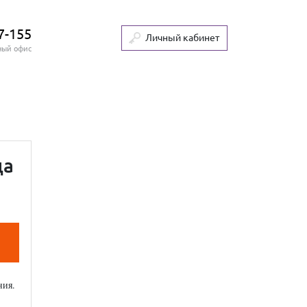
7-155
Личный кабинет
ный офис
да
ния.