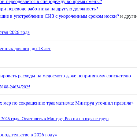
он переодевается в спецодежду во время смены?
ри переводе работника на другую должность?
шие в употреблении СИЗ с укороченным сроком носки?
и други
ртал 2026 года
енных для лиц до 18 лет
сировать расходы на медосмотр даже непринятому соискателю
N 88-24634/2025
 мер по сокращению травматизма: Минтруд уточнил правила»
2026 год». Отчетность в Минтруд России по охране труда
онодательстве в 2026 году»