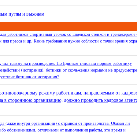
ным путям и выходам
а для работников спортивный уголок со шведской стенкой и тренажерами
 для пресса и др. Какие требования нужно соблюсти с точки зрения охр
лучил травму на производстве. По Единым типовым нормам работнику
здействий (истирания), ботинки от скольжения нормами не предусмотр
сутствие ботинок от истирания?
противопожарному режиму работникам, направляемым от кадров
уда в стороннюю организацию, должно проводить кадровое агент
уда (даже внутри организации) с отрывом от производства. Обязан ли
либо обозначениями, отличными от выполнения работы, это время и