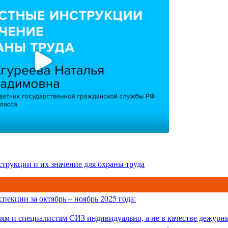
трукции и их значение для охраны труда
пекции за октябрь – ноябрь 2025 года:
ям и специалистам СИЗ индивидуально, а не в качестве дежурн