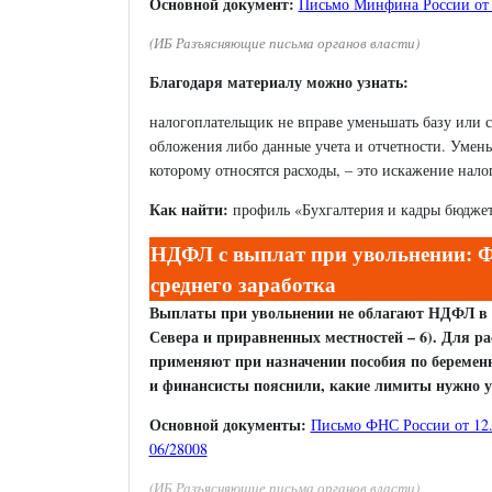
Основной документ:
Письмо Минфина России от 1
(ИБ Разъясняющие письма органов власти)
Благодаря материалу можно узнать:
налогоплательщик не вправе уменьшать базу или с
обложения либо данные учета и отчетности. Уменьш
которому относятся расходы, – это искажение нало
Как найти:
профиль «Бухгалтерия и кадры бюджет
НДФЛ с выплат при увольнении: Ф
среднего заработка
Выплаты при увольнении не облагают НДФЛ в п
Севера и приравненных местностей – 6). Для ра
применяют при назначении пособия по беременн
и финансисты пояснили, какие лимиты нужно 
Основной документы:
Письмо ФНС России от 12.
06/28008
(ИБ Разъясняющие письма органов власти)