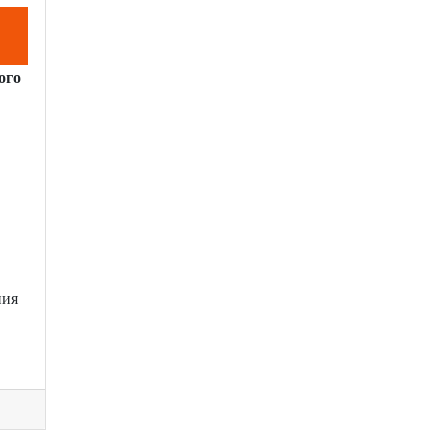
ого
ния