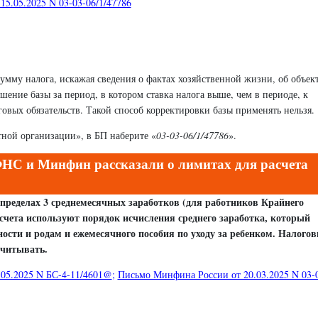
5.05.2025 N 03-03-06/1/47786
умму налога, искажая сведения о фактах хозяйственной жизни, об объек
ение базы за период, в котором ставка налога выше, чем в периоде, к
говых обязательств. Такой способ корректировки базы применять нельзя.
ной организации», в БП наберите «
03-03-06/1/47786
».
НС и Минфин рассказали о лимитах для расчета
ределах 3 среднемесячных заработков (для работников Крайнего
счета используют порядок исчисления среднего заработка, который
ости и родам и ежемесячного пособия по уходу за ребенком. Налого
учитывать.
05.2025 N БС-4-11/4601@
;
Письмо Минфина России от 20.03.2025 N 03-