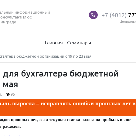
нальный информационный
+7 (4012)
77
КонсультантПлюс
нинграде
Централь
Главная
Семинары
галтера бюджетной организации с 19 по 23 мая
 для бухгалтера бюджетной
3 мая
.
95
быль выросла – исправлять ошибки прошлых лет в
сходов прошлых лет, если текущая ставка налога на прибыль выше
 расходов.