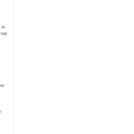
 за
году
нии
о