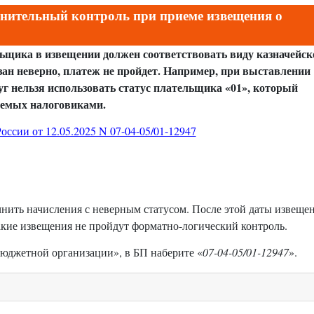
нительный контроль при приеме извещения о
льщика в извещении должен соответствовать виду казначейск
азан неверно, платеж не пройдет. Например, при выставлении
уг нельзя использовать статус плательщика «01», который
уемых налоговиками.
оссии от 12.05.2025 N 07-04-05/01-12947
ить начисления с неверным статусом. После этой даты извеще
акие извещения не пройдут форматно-логический контроль.
бюджетной организации», в БП наберите «
07-04-05/01-12947
».