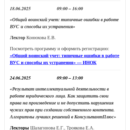
18
.
0
6
.202
5
0
9
:
0
0 –
16
:00
«Общий воинский учет: типичные ошибки в работе
ВУС
и способы их устранения»
Лектор
Конюхова Е.В.
Посмотреть программу и оформить регистрацию:
«Общий воинский учет: типичные ошибки в работе
ВУС и способы их устранения» — ИНОК
24
.
0
6
.202
5
0
9
:00 –
13
:00
«Результат интеллектуальной деятельности в
работе юридического лица. Как защитить свои
права на произведение и не допустить нарушения
чужих прав при создании собственного контента.
Алгоритмы лучших решений в КонсультантПлюс
»
Лектор
ы
Шалагинова Е.Г., Троякова Е.А.