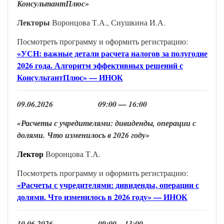
КонсультантПлюс»
Лектор
ы
Воронцова Т.А., Сиушкина И.А.
Посмотреть программу и оформить регистрацию:
«УСН: важные детали расчета налогов за полугодие
2026 года. Алгоритм эффективных решений с
КонсультантПлюс» — ИНОК
0
9
.
0
6
.202
6
0
9
:00 —
16
:00
«Расчеты с учредителями: дивиденды, операции с
долями. Что изменилось в 2026 году»
Лектор
Воронцова Т.А.
Посмотреть программу и оформить регистрацию:
«Расчеты с учредителями: дивиденды, операции с
долями. Что изменилось в 2026 году» — ИНОК
1
0
.
0
6
.202
6
0
9
:00 –
13
:00