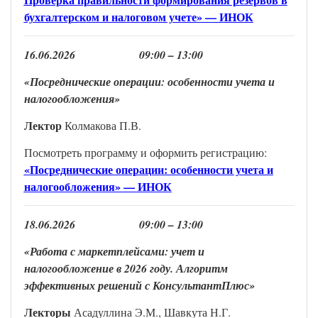
бухгалтерском и налоговом учете» — ИНОК
16
.
0
6
.202
6
0
9
:00 –
13
:00
«Посреднические операции: особенности учета и
налогообложения
»
Лектор
Колмакова П.В.
Посмотреть программу и оформить регистрацию:
«Посреднические операции: особенности учета и
налогообложения» — ИНОК
18
.
0
6
.202
6
0
9
:00 –
13
:
00
«Работа с маркетплейсами: учет и
налогообложение в 2026 году. Алгоритм
эффективных решений с КонсультантПлюс»
Лектор
ы
Асадуллина Э.М.
, Шавкута Н.Г.