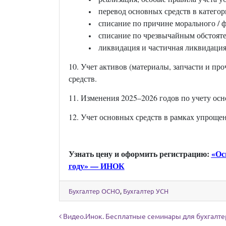
перевод основных средств в катего
списание по причине морального / ф
списание по чрезвычайным обстоятел
ликвидация и частичная ликвидация
10. Учет активов (материалы, запчасти и пр
средств.
11. Изменения 2025–2026 годов по учету ос
12. Учет основных средств в рамках упроще
Узнать цену и оформить регистрацию:
«Ос
году» — ИНОК
Бухгалтер ОСНО
,
Бухгалтер УСН
Навигация по записям
Видео.Инок. Бесплатные семинары для бухгалте