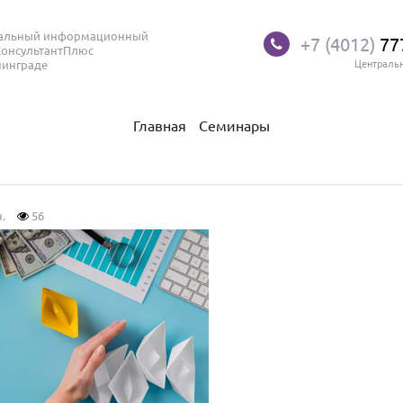
нальный информационный
+7 (4012)
77
КонсультантПлюс
нинграде
Централь
Главная
Семинары
.
56