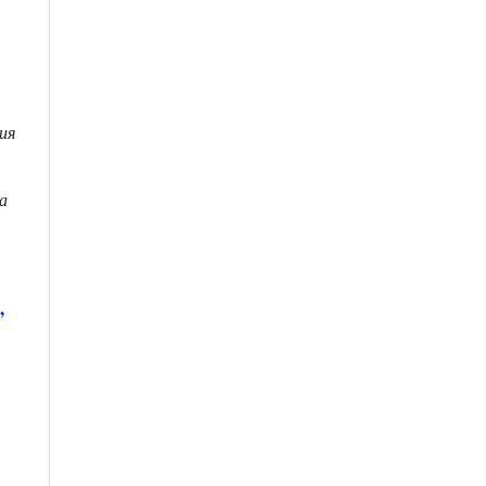
ия
а
,