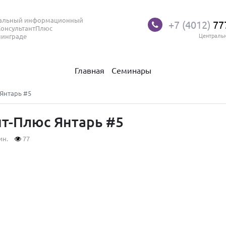
нальный информационный
+7 (4012)
77
КонсультантПлюс
нинграде
Централь
Главная
Семинары
Янтарь #5
т-Плюс Янтарь #5
ин.
77