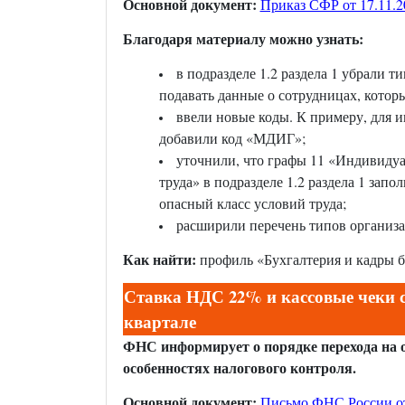
Основной документ:
Приказ СФР от 17.11.2
Благодаря материалу можно узнать:
в подразделе 1.2 раздела 1 убрали 
подавать данные о сотрудницах, которы
ввели новые коды. К примеру, для 
добавили код «МДИГ»;
уточнили, что графы 11 «Индивидуа
труда» в подразделе 1.2 раздела 1 за
опасный класс условий труда;
расширили перечень типов организа
Как найти:
профиль «Бухгалтерия и кадры 
Ставка НДС 22% и кассовые чеки с
квартале
ФНС информирует о порядке перехода на 
особенностях налогового контроля.
Основной документ:
Письмо ФНС России от