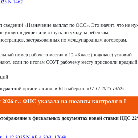
025 N 1462
тип сведений «Назначение выплат по ОСС». Это значит, что не н
е уходят в декрет или отпуск по уходу за ребенком;
иностранцев, застрахованных по международным договорам,
льный номер рабочего места» и 12 «Класс (подкласс) условий
полняют, если по итогам СОУТ рабочему месту присвоили вредный
ций.
бюджетной организации», в БП наберите «
17.11.2025 1462
».
 2026 г.: ФНС указала на нюансы контроля в I
отображение в фискальных документах новой ставки НДС 22
 11.12.2025 N АБ-4-20/11176@