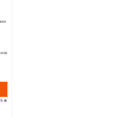
ужно
 или
% и