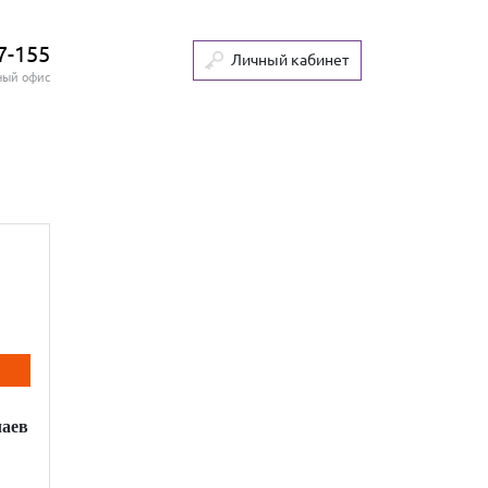
7-155
Личный кабинет
ный офис
чаев