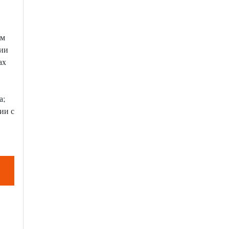
ым
нии
ах
а;
ии с