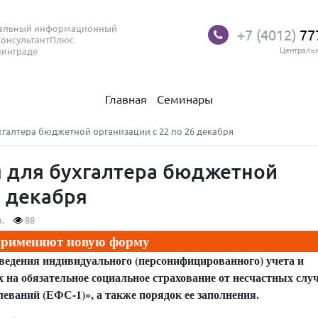
нальный информационный
+7 (4012)
77
КонсультантПлюс
нинграде
Централь
Главная
Семинары
галтера бюджетной организации с 22 по 26 декабря
 для бухгалтера бюджетной
6 декабря
.
88
 применяют новую форму
ведения индивидуального (персонифицированного) учета и
 на обязательное социальное страхование от несчастных слу
еваний (ЕФС-1)», а также порядок ее заполнения.