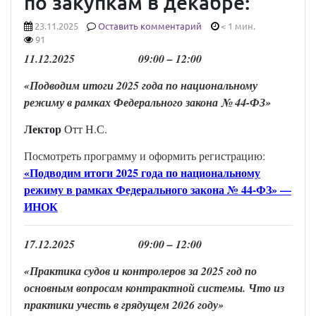
по закупкам в декабре:
23.11.2025
Оставить комментарий
< 1 мин.
91
11
.
1
2
.202
5
0
9
:00 –
12
:00
«Подводим итоги 2025 года по национальному
режиму в рамках Федерального закона № 44-ФЗ»
Лектор
Отт Н.С.
Посмотреть программу и оформить регистрацию:
«Подводим итоги 2025 года по национальному
режиму в рамках Федерального закона № 44-ФЗ» —
ИНОК
17
.
1
2
.202
5
0
9
:00 –
12
:00
«Практика судов и контролеров за 2025 год по
основным вопросам контрактной системы. Что из
практики учесть в грядущем 2026 году
»