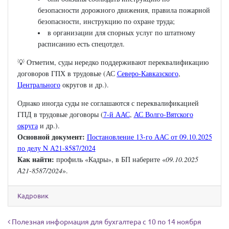
безопасности дорожного движения, правила пожарной
безопасности, инструкцию по охране труда;
в организации для спорных услуг по штатному
расписанию есть спецотдел.
💡 Отметим, суды нередко поддерживают переквалификацию
договоров ГПХ в трудовые (АС
Северо-Кавказского
,
Центрального
округов и др.).
Однако иногда суды не соглашаются с переквалификацией
ГПД в трудовые договоры (
7-й ААС
,
АС Волго-Вятского
округа
и др.).
Основной документ:
Постановление 13-го ААС от 09.10.2025
по делу N А21-8587/2024
Как найти:
профиль «Кадры», в БП наберите «
09.10.2025
А21-8587/2024
».
Кадровик
Навигация по записям
Полезная информация для бухгалтера с 10 по 14 ноября