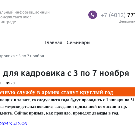
нальный информационный
+7 (4012)
77
КонсультантПлюс
нинграде
Централь
Главная
Семинары
ровика с 3 по 7 ноября
для кадровика с 3 по 7 ноября
.
78
рочную службу в армию станут круглый год
щих в запасе, со следующего года будут проводить с 1 января по 31
 на медосвидетельствование, заседания призывной комиссии и пр.
дента. Сейчас призыв, как правило, проводят дважды в год.
.2025 N 412-ФЗ