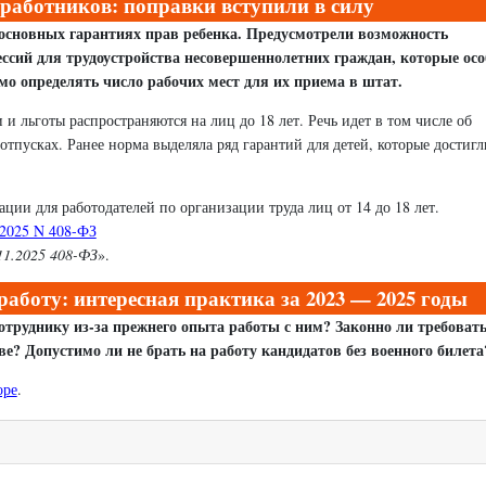
работников: поправки вступили в силу
основных гарантиях прав ребенка. Предусмотрели возможность
ссий для трудоустройства несовершеннолетних граждан, которые осо
мо определять число рабочих мест для их приема в штат.
и льготы распространяются на лиц до 18 лет. Речь идет в том числе об
отпусках. Ранее норма выделяла ряд гарантий для детей, которые достигл
ции для работодателей по организации труда лиц от 14 до 18 лет.
.2025 N 408-ФЗ
11.2025 408-ФЗ
».
аботу: интересная практика за 2023 — 2025 годы
труднику из-за прежнего опыта работы с ним? Законно ли требовать
ве? Допустимо ли не брать на работу кандидатов без военного билета
оре
.