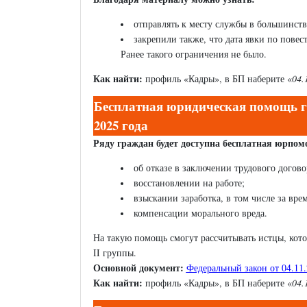
отправлять к месту службы в большинстве 
закрепили также, что дата явки по повес
Ранее такого ограничения не было.
Как найти:
профиль «Кадры», в БП наберите «
04.
Бесплатная юридическая помощь гр
2025 года
Ряду граждан будет доступна бесплатная юрпом
об отказе в заключении трудового догово
восстановлении на работе;
взыскании заработка, в том числе за вр
компенсации морального вреда.
На такую помощь смогут рассчитывать истцы, кото
II группы.
Основной документ:
Федеральный закон от 04.11
Как найти:
профиль «Кадры», в БП наберите «
04.