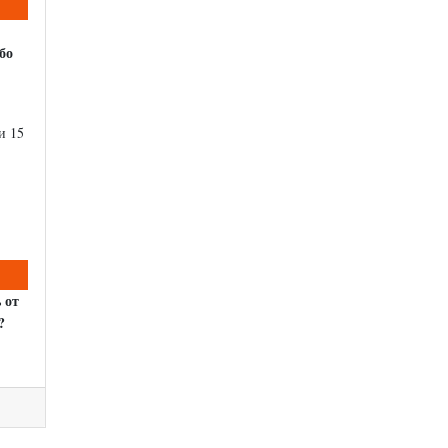
бо
и 15
 от
?