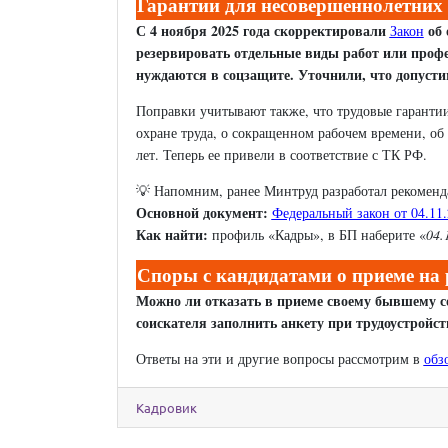
Гарантии для несовершеннолетних 
С 4 ноября 2025 года скорректировали
об 
Закон
резервировать отдельные виды работ или профе
нуждаются в соцзащите. Уточнили, что допусти
Поправки учитывают также, что трудовые гарантии 
охране труда, о сокращенном рабочем времени, об 
лет. Теперь ее привели в соответствие с ТК РФ.
💡 Напомним, ранее Минтруд разработал рекоменда
Основной документ:
Федеральный закон от 04.11
Как найти:
профиль «Кадры», в БП наберите «
04.
Споры с кандидатами о приеме на р
Можно ли отказать в приеме своему бывшему со
соискателя заполнить анкету при трудоустройст
Ответы на эти и другие вопросы рассмотрим в
обз
Кадровик