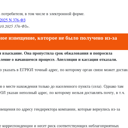
 потребителя, в том числе в электронной форме.
.2025 N 376-ФЗ
.10.2025 376-Ф
З».
е извещение, которое не было получено из-за
и взыскание. Она пропустила срок обжалования и попросила
мление о начавшемся процессе. Апелляция и кассация отказали.
указать в ЕГРЮЛ точный адрес, по которому орган связи может достав
я о месте нахождения только до населенного пункта (села). Однако там
ЮЛ указан неполный адрес, по которому нельзя доставлять почту, в т.ч.
звещения по адресу гендиректора компании, которые вернулись из-за
е корреспонденции и несет риск соответствующих неблагоприятных