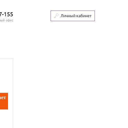
7-155
Личный кабинет
ный офис
ает