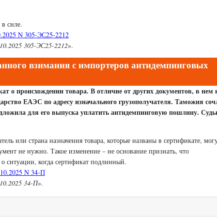
в силе.
.2025 N 305-ЭС25-2212
.10.2025 305-ЭС25-2212
».
анного взимания с импортеров антидемпинговых
ат о происхождении товара. В отличие от других документов, в нем 
ударство ЕАЭС по адресу изначального грузополучателя. Таможня соч
дложила для его выпуска уплатить антидемпинговую пошлину. Суды
ель или страна назначения товара, которые названы в сертификате, мог
умент не нужно. Такое изменение – не основание признать, что
 о ситуации, когда сертификат подлинный.
10.2025 N 34-П
10.2025 34-П
».