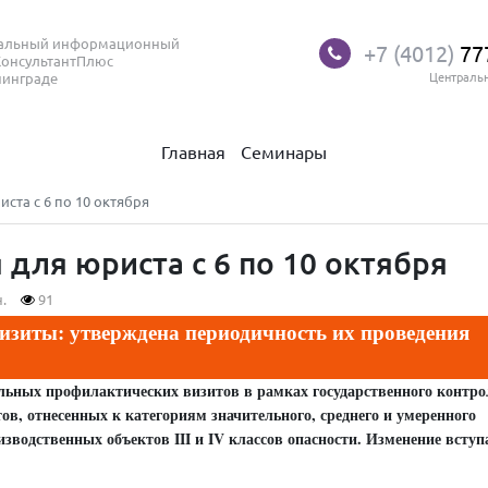
нальный информационный
+7 (4012)
77
КонсультантПлюс
нинграде
Централь
Главная
Семинары
та с 6 по 10 октября
для юриста с 6 по 10 октября
.
91
изиты: утверждена периодичность их проведения
льных профилактических визитов в рамках государственного контро
ов, отнесенных к категориям значительного, среднего и умеренного
зводственных объектов III и IV классов опасности. Изменение вступ