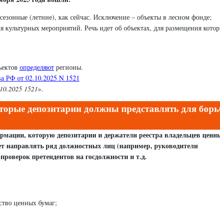
сезонные (летние), как сейчас. Исключение – объекты в лесном фонде;
 культурных мероприятий. Речь идет об объектах, для размещения кото
ъектов
определяют
регионы.
а РФ от 02.10.2025 N 1521
10.2025 1521
».
оторые депозитари
и должны представлять для бор
формации, которую депозитарии и держатели реестра владельцев ценн
ет направлять ряд должностных лиц (например, руководители
роверок претендентов на госдолжности и т.д.
ество ценных бумаг;