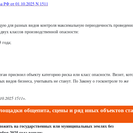
а РФ от 01.10.2025 N 1511
ую для разных видов контроля максимальную периодичность проведени
 двух классов производственной опасности:
3 года;
орган присвоил объекту категорию риска или класс опасности. Визит, кот
х видов бизнеса, учитывать не станут. По Закону о госконтроле то же
10.2025 1511
».
лощадки общепита, сцены и ряд иных объектов ст
ложить на государственных или муниципальных землях без
тября 2025 года вошли: