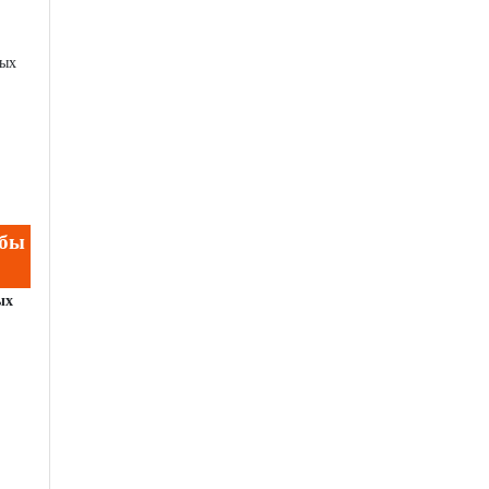
рых
ьбы
ых