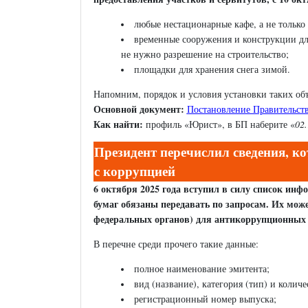
любые нестационарные кафе, а не только 
временные сооружения и конструкции для
не нужно разрешение на строительство;
площадки для хранения снега зимой.
Напомним, порядок и условия установки таких об
Основной документ:
Постановление Правительств
Как найти:
профиль «Юрист», в БП наберите «
02.
Президент перечислил сведения, к
с коррупцией
6 октября 2025 года вступил в силу список ин
бумаг обязаны передавать по запросам. Их мож
федеральных органов) для антикоррупционных п
В перечне среди прочего такие данные:
полное наименование эмитента;
вид (название), категория (тип) и колич
регистрационный номер выпуска;