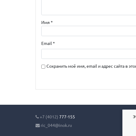
Имя
*
Email
*
Сохранить моё имя, email и адрес сайта в 
Э
+7 (4012)
777-155
ric_044@inok.ru