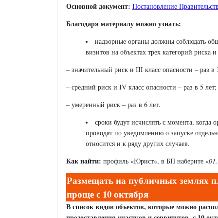
Основной документ:
Постановление Правительств
Благодаря материалу можно узнать:
надзорные органы должны соблюдать общ
визитов на объектах трех категорий риска и
– значительный риск и III класс опасности – раз в 
– средний риск и IV класс опасности – раз в 5 лет;
– умеренный риск – раз в 6 лет.
сроки будут исчислять с момента, когда 
проводят по уведомлению о запуске отдельны
относится и к ряду других случаев.
Как найти:
профиль «Юрист», в БП наберите «
01.
Размещать на публичных землях п
проще с 10 октября
В список видов объектов, которые можно распо
предоставления участков и сервитутов, с 10 ок