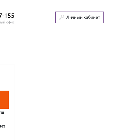
7-155
Личный кабинет
ный офис
ля
ает