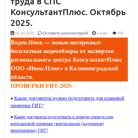
труда в СПС
КонсультантПлюс. Октябрь
2025.
02.10.2025
Оставить комментарий
3 мин.
105
Видео.Инок — новые
интересные
бесплатные видеообзоры от экспертов
регионального центра КонсультантПлюс
ООО «Инок-Плюс» в Калининградской
области.
ПРОВЕРКИ ГИТ-2025:
Какие документы нужно подготовить для плановой
●
проверки ГИТ?
●
Какие документы подготовить в первую очередь при
внеплановой проверке (контрольном (надзорном)
мероприятии) ГИТ?