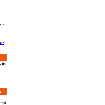
е
ь в
025
ь их
а
ения