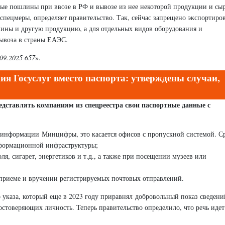
бые пошлины при ввозе в РФ и вывозе из нее некоторой продукции и сыр
спецмеры, определяет правительство. Так, сейчас запрещено экспортиров
ины и другую продукцию, а для отдельных видов оборудования и
ывоза в страны ЕАЭС.
09.2025 657
».
я Госуслуг вместо паспорта: утверждены случаи,
редставлять компаниям из спецреестра свои паспортные данные с
 информации Минцифры, это касается офисов с пропускной системой. С
формационной инфраструктуры;
ля, сигарет, энергетиков и т.д., а также при посещении музеев или
и приеме и вручении регистрируемых почтовых отправлений.
 указа, который еще в 2023 году приравнял добровольный показ сведени
стоверяющих личность. Теперь правительство определило, что речь идет