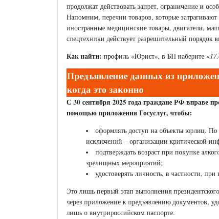
продолжат действовать запрет, ограничение и осо
Напомним, перечни товаров, которые затрагивают 
иностранные медицинские товары, двигатели, маш
спецтехники действует разрешительный порядок в
Как найти:
профиль «Юрист», в БП наберите «
17.
Предъявление данных из приложени
когда это законно
С 30 сентября 2025 года граждане РФ вправе п
помощью приложения Госуслуг, чтобы:
оформлять доступ на объекты юрлиц. По
исключений – организации критической ин
подтверждать возраст при покупке алкого
зрелищных мероприятий;
удостоверять личность, в частности, пр
Это лишь первый этап выполнения президентского
через приложение к предъявлению документов, удо
лишь о внутрироссийском паспорте.