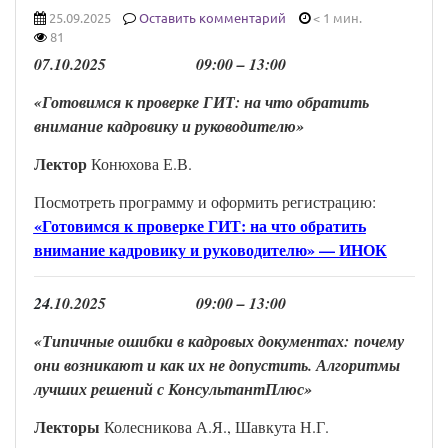
25.09.2025
Оставить комментарий
< 1 мин.
81
0
7
.
10
.202
5
0
9
:00 –
13
:00
«Готовимся к проверке ГИТ: на что обратить
внимание кадровику и руководителю»
Лектор
Конюхова Е.В.
Посмотреть программу и оформить регистрацию:
«Готовимся к проверке ГИТ: на что обратить
внимание кадровику и руководителю» — ИНОК
24
.
10
.202
5
0
9
:
0
0 –
13
:
0
0
«Типичные ошибки в кадровых документах: почему
они возникают и как их не допустить. Алгоритмы
лучших решений с КонсультантПлюс»
Лекто
р
ы
Колесникова А.Я., Шавкута Н.Г.