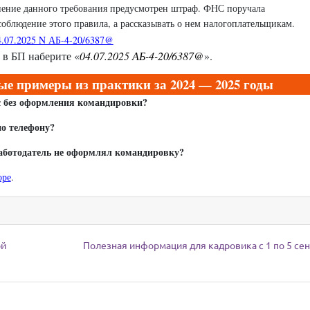
лнение данного требования предусмотрен штраф. ФНС поручала
облюдение этого правила, а рассказывать о нем налогоплательщикам.
.07.2025 N АБ-4-20/6387@
 в БП наберите «
04.07.2025 АБ-4-20/6387@
».
е примеры из практики за 2024 — 2025 годы
с без оформления командировки?
по телефону?
работодатель не оформлял командировку?
оре
.
ой
Полезная информация для кадровика с 1 по 5 се