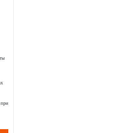
оты
ах
 при