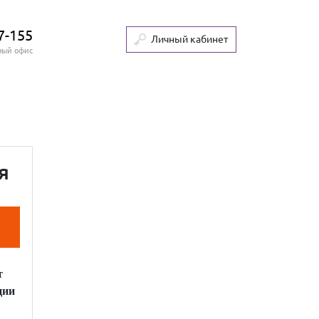
7-155
Личный кабинет
ный офис
я
т
ции