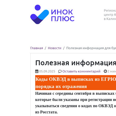
Регио
центр 
в Кали
Главная
Новости
Полезная информация для бухг
Полезная информация д
05.09.2025
Оставить комментарий
2 мин
Коды ОКВЭД в выписках из ЕГРЮЛ
порядка их отражения
Начиная с середины сентября в выписках 
которые были указаны при регистрации нов
указываться сведения о кодах по ОКВЭД 
из Росстата.