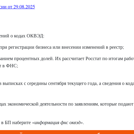
и от 29.08.2025
едений о кодах ОКВЭД:
 при регистрации бизнеса или внесении изменений в реестр;
занием процентных долей. Их рассчитает Росстат по итогам раб
т в ФНС;
 выписках с середины сентября текущего года, а сведения о код
идах экономической деятельности по заявлениям, которые подают
 в БП наберите «
информация фнс оквэд
».