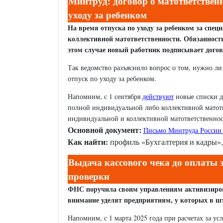
Минтруд: договор о матответственн
уходу за ребенком
На время отпуска по уходу за ребенком за спец
коллективной матответственности. Обязанности
этом случае новый работник подписывает догово
Так ведомство разъяснило вопрос о том, нужно ли
отпуск по уходу за ребенком.
Напомним, с 1 сентября
действуют
новые списки д
полной индивидуальной либо коллективной матот
индивидуальной и коллективной матответственнос
Основной документ:
Письмо Минтруда России о
Как найти:
профиль «Бухгалтерия и кадры»,
Выдача кассового чека до оплаты 
проверки
ФНС поручила своим управлениям активизирова
внимание уделят предприятиям, у которых в ш
Напомним, с 1 марта 2025 года при расчетах за ус