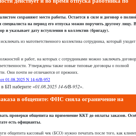
ости действует и во время отпуска работника по
иалистом сохраняют место работы. Остается в силе и договор о полно
 специалиста на период его отпуска можно поручить другому лицу. 
р и указывает дату вступления в коллектив (бригаду).
 исключать из матответственного коллектива сотрудника, который уходит
олжностей и работ, на которых с сотрудниками можно заключать догово
ветственности. Утверждены также новые типовые договоры о полной
ти. Они почти не отличаются от прежних.
т 01.08.2025 N 14-6/В-952
 в БП наберите «
01.08.2025 14-6/В-952
».
заказа в общепите: ФНС сняла ограничение на
ть проверки общепита на применение ККТ до оплаты заказов. Осо
тате есть официанты.
луги общепита кассовый чек (БСО) нужно печатать после того, как клиен