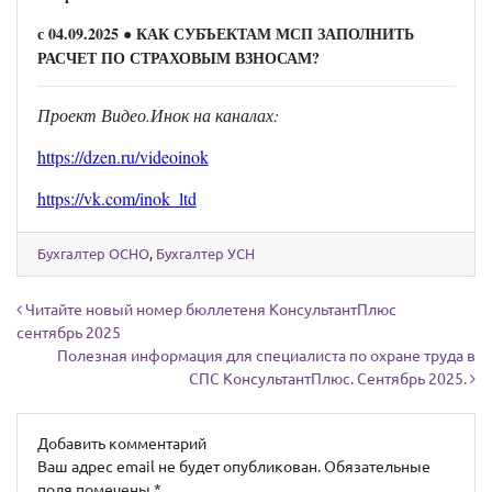
с 04.09.2025
● КАК СУБЪЕКТАМ МСП ЗАПОЛНИТЬ
РАСЧЕТ ПО СТРАХОВЫМ ВЗНОСАМ?
Проект Видео.Инок на каналах:
https://dzen.ru/videoinok
https://vk.com/inok_ltd
Бухгалтер ОСНО
,
Бухгалтер УСН
Навигация по записям
Читайте новый номер бюллетеня КонсультантПлюс
сентябрь 2025
Полезная информация для специалиста по охране труда в
СПС КонсультантПлюс. Сентябрь 2025.
Добавить комментарий
Ваш адрес email не будет опубликован.
Обязательные
поля помечены
*