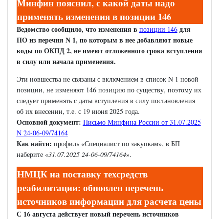
Минфин пояснил, с какой даты надо
применять изменения в позиции 146
Ведомство сообщило, что изменения в
для
позиции 146
ПО из перечня N 1, по которым в нее добавляют новые
коды по ОКПД 2, не имеют отложенного срока вступления
в силу или начала применения.
Эти новшества не связаны с включением в список N 1 новой
позиции, не изменяют 146 позицию по существу, поэтому их
следует применять с даты вступления в силу постановления
об их внесении, т.е. с 19 июня 2025 года.
Основной документ:
Письмо Минфина России от 31.07.2025
N 24-06-09/74164
Как найти:
профиль «Специалист по закупкам», в БП
наберите «
31.07.2025 24-06-09/74164
».
НМЦК на поставку техсредств
реабилитации: обновлен перечень
источников информации для расчета цены
С 16 августа действует новый перечень источников