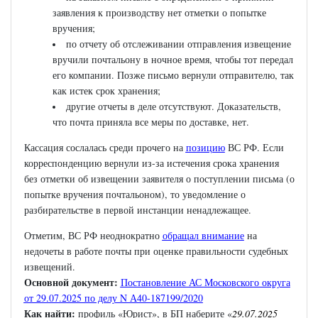
заявления к производству нет отметки о попытке
вручения;
по отчету об отслеживании отправления извещение
вручили почтальону в ночное время, чтобы тот передал
его компании. Позже письмо вернули отправителю, так
как истек срок хранения;
другие отчеты в деле отсутствуют. Доказательств,
что почта приняла все меры по доставке, нет.
Кассация сослалась среди прочего на
позицию
ВС РФ. Если
корреспонденцию вернули из-за истечения срока хранения
без отметки об извещении заявителя о поступлении письма (о
попытке вручения почтальоном), то уведомление о
разбирательстве в первой инстанции ненадлежащее.
Отметим, ВС РФ неоднократно
обращал внимание
на
недочеты в работе почты при оценке правильности судебных
извещений.
Основной документ:
Постановление АС Московского округа
от 29.07.2025 по делу N А40-187199/2020
Как найти:
профиль «Юрист», в БП наберите «
29.07.2025