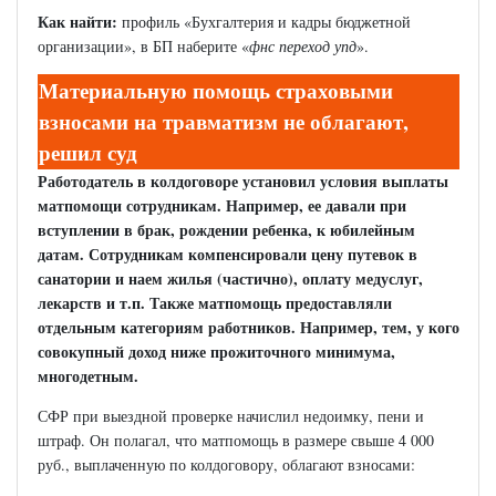
Как найти:
профиль «Бухгалтерия и кадры бюджетной
организации», в БП наберите «
фнс
переход упд
».
Материальную помощь страховыми
взносами на травматизм не облагают,
решил суд
Работодатель в колдоговоре установил условия выплаты
матпомощи сотрудникам. Например, ее давали при
вступлении в брак, рождении ребенка, к юбилейным
датам. Сотрудникам компенсировали цену путевок в
санатории и наем жилья (частично), оплату медуслуг,
лекарств и т.п. Также матпомощь предоставляли
отдельным категориям работников. Например, тем, у кого
совокупный доход ниже прожиточного минимума,
многодетным.
СФР при выездной проверке начислил недоимку, пени и
штраф. Он полагал, что матпомощь в размере свыше 4 000
руб., выплаченную по колдоговору, облагают взносами: