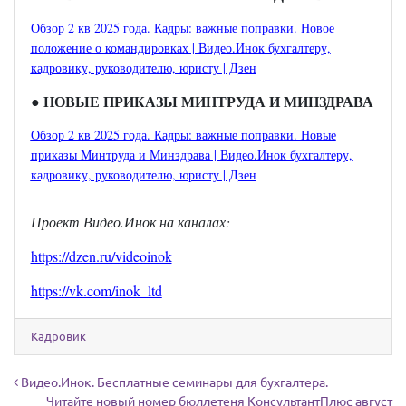
Обзор 2 кв 2025 года. Кадры: важные поправки. Новое
положение о командировках | Видео.Инок бухгалтеру,
кадровику, руководителю, юристу | Дзен
● НОВЫЕ ПРИКАЗЫ МИНТРУДА И МИНЗДРАВА
Обзор 2 кв 2025 года. Кадры: важные поправки. Новые
приказы Минтруда и Минздрава | Видео.Инок бухгалтеру,
кадровику, руководителю, юристу | Дзен
Проект Видео.Инок на каналах:
https://dzen.ru/videoinok
https://vk.com/inok_ltd
Кадровик
Навигация по записям
Видео.Инок. Бесплатные семинары для бухгалтера.
Читайте новый номер бюллетеня КонсультантПлюс август