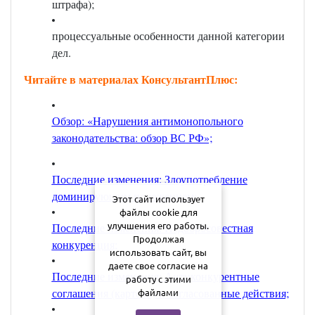
штрафа);
процессуальные особенности данной категории
дел.
Читайте в материалах КонсультантПлюс:
Обзор: «Нарушения антимонопольного
законодательства: обзор ВС РФ»;
Последние изменения: Злоупотребление
доминирующим положением;
Этот сайт использует
файлы cookie для
Последние изменения: Недобросовестная
улучшения его работы.
Продолжая
конкуренция;
использовать сайт, вы
даете свое согласие на
Последние изменения: Антиконкурентные
работу с этими
соглашения (картели) и согласованные действия;
файлами