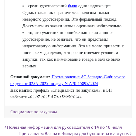
среди удостоверений
было
одно надлежащее.
Однако заказчик ограничился анализом только
неверного удостоверения. Это формальный подход.
Документы из заявки нельзя оценивать избирательно;
то, что участник по ошибке направил лишнее
удостоверение, не означает, что он представил
недостоверную информацию. Это не могло привести к
поставке медизделия, которое не отвечает условиям
закупки, так как наименование товара в заявке было
верным.
Основной документ:
Постановление АС Западно-Сибирского
округа от 02.07.2025 по делу N А70-15895/2024
Как найти:
профиль «Специалист по закупкам», в БП
наберите «
02.07.2025 А70-15895/2024
».
Специалист по закупкам
Навигация по записям
Полезная информация для руководителя с 14 по 18 июля
Приглашаем Вас на вебинары для бухгалтера в августе: