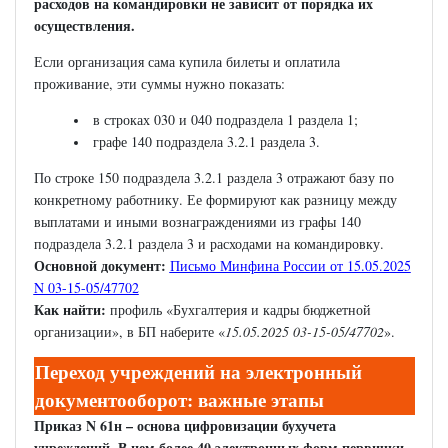
расходов на командировки не зависит от порядка их
осуществления.
Если организация сама купила билеты и оплатила
проживание, эти суммы нужно показать:
в строках 030 и 040 подраздела 1 раздела 1;
графе 140 подраздела 3.2.1 раздела 3.
По строке 150 подраздела 3.2.1 раздела 3 отражают базу по
конкретному работнику. Ее формируют как разницу между
выплатами и иными вознаграждениями из графы 140
подраздела 3.2.1 раздела 3 и расходами на командировку.
Основной документ:
Письмо Минфина России от 15.05.2025
N 03-15-05/47702
Как найти:
профиль «Бухгалтерия и кадры бюджетной
организации», в БП наберите «
15.05.2025 03-15-05/47702
».
Переход учреждений на электронный
документооборот: важные этапы
Приказ N 61н – основа цифровизации бухучета
учреждений. В нем более 40 электронных форм первички