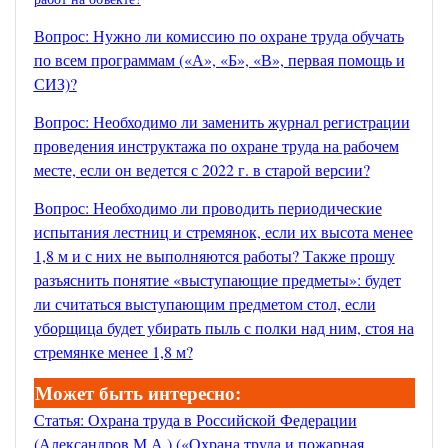
Вопрос: Нужно ли комиссию по охране труда обучать
по всем программам («А», «Б», «В», первая помощь и
СИЗ)?
Вопрос: Необходимо ли заменить журнал регистрации
проведения инструктажа по охране труда на рабочем
месте, если он ведется с 2022 г. в старой версии?
Вопрос: Необходимо ли проводить периодические
испытания лестниц и стремянок, если их высота менее
1,8 м и с них не выполняются работы? Также прошу
разъяснить понятие «выступающие предметы»: будет
ли считаться выступающим предметом стол, если
уборщица будет убирать пыль с полки над ним, стоя на
стремянке менее 1,8 м?
Может быть интересно:
Статья: Охрана труда в Российской Федерации
(Александров М.А.) («Охрана труда и пожарная