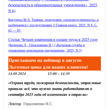
безопасность в образовательных учреждениях», 2025,
N 6)
Кокурина М.А. Травмы: определяем «производственность» и
разбираемся с последствиями // Главная книга. 2025. N 8. С.
82 — 87.
Статья: Четыре изменения в охране труда в 2025 году
(Кочерова Л., Герасименко Н.) («Кадровая служба и
управление персоналом предприятия», 2025, N 5)
Приглашаем на вебинар в августе.
Льготные цены для наших клиентов!
14.
08
.202
4
13
:0
0 –
14
:3
0
«Охрана труда, пожарная безопасность,
отраслевые
правила: всё, что нужно знать
работодателю в
сентябре 2025 года об изменениях
в отрасли
»
Лектор
Герасименко Н.С.