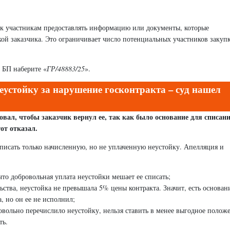
е к участникам предоставлять информацию или документы, которые
ой заказчика. Это ограничивает число потенциальных участников закуп
 БП наберите «
ГР/48883/25
».
устойку за нарушение госконтракта – суд нашел
овал, чтобы заказчик вернул ее, так как было основание для списани
от отказал.
писать только начисленную, но не уплаченную неустойку. Апелляция и
то добровольная уплата неустойки мешает ее списать;
ства, неустойка не превышала 5% цены контракта. Значит, есть основани
а, но он ее не исполнил;
овольно перечислило неустойку, нельзя ставить в менее выгодное полож
ть.