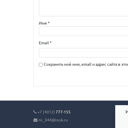
Имя
*
Email
*
Сохранить моё имя, email и адрес сайта в 
Э
+7 (4012)
777-155
ric_044@inok.ru