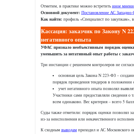
Отметим, в практике можно встретить
иное мнени
Основной документ:
Постановление АС Западно-С
Как найти:
профиль «Специалист по закупкам», в
Кассация: заказчик по Закону N 22
негативного опыта
УФАС признало необъективным порядок оценки 
уменьшить за негативный опыт работы с заказ
Три инстанции с решением контролеров не согласи
основная цель Закона N 223-ФЗ – создани
порядок проведения тендеров в положении о
учет негативного опыта позволял выявля
Участники сами предоставляли сведения о т
всем одинаково. Вес критерия – всего 5 балл
Суды также отметили: порядок оценки позволял з
из-за неисполнения или некачественного исполнен
К сходным
выводам
приходил и АС Московского ок