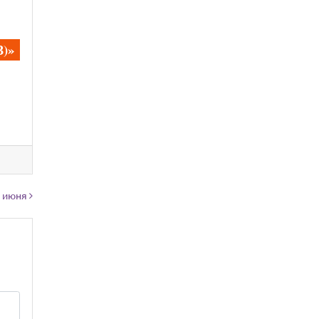
З)»
6 июня