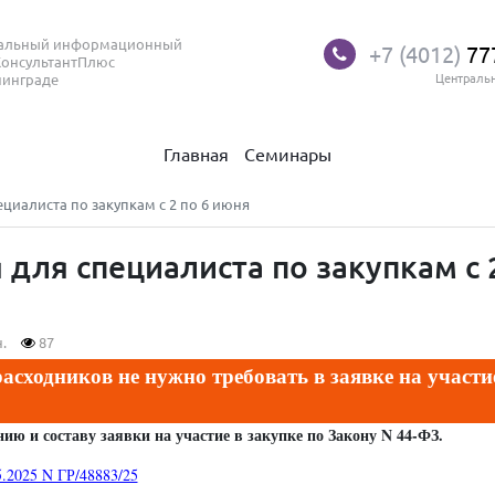
нальный информационный
+7 (4012)
77
КонсультантПлюс
нинграде
Централь
Главная
Семинары
иалиста по закупкам с 2 по 6 июня
для специалиста по закупкам с 
.
87
сходников не нужно требовать в заявке на участи
ю и составу заявки на участие в закупке по Закону N 44-ФЗ.
.2025 N ГР/48883/25