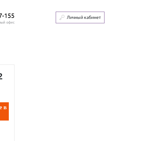
7-155
Личный кабинет
ный офис
2
е в