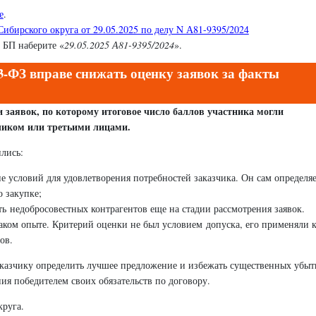
е
.
ибирского округа от 29.05.2025 по делу N А81-9395/2024
 БП наберите «
29.05.2025 А81-9395/2024
».
3-ФЗ вправе снижать оценку заявок за факты
заявок, по которому итоговое число баллов участника могли
чиком или третьими лицами.
лись:
е условий для удовлетворения потребностей заказчика. Он сам определя
 закупке;
ть недобросовестных контрагентов еще на стадии рассмотрения заявок.
аком опыте. Критерий оценки не был условием допуска, его применяли к
ов.
аказчику определить лучшее предложение и избежать существенных убыт
ия победителем своих обязательств по договору.
руга.