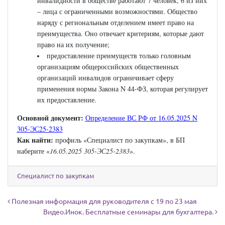
инвалидности в обществе работают 7 человек, 6 из них
– лица с ограниченными возможностями. Общество
наряду с региональным отделением имеет право на
преимущества. Оно отвечает критериям, которые дают
право на их получение;
предоставление преимуществ только головным
организациям общероссийских общественных
организаций инвалидов ограничивает сферу
применения нормы Закона N 44-ФЗ, которая регулирует
их предоставление.
Основной документ:
Определение ВС РФ от 16.05.2025 N
305-ЭС25-2383
Как найти:
профиль «Специалист по закупкам», в БП
наберите «
16.05.2025 305-ЭС25-2383
».
Специалист по закупкам
Навигация по записям
Полезная информация для руководителя с 19 по 23 мая
Видео.Инок. Бесплатные семинары для бухгалтера.