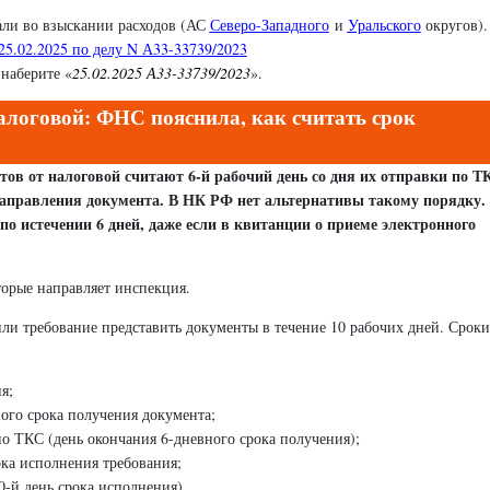
али во взыскании расходов (АС
Северо-Западного
и
Уральского
округов).
25.02.2025 по делу N А33-33739/2023
наберите «
25.02.2025 А33-33739/2023
».
логовой: ФНС пояснила, как считать срок
тов от налоговой считают 6-й рабочий день со дня их отправки по Т
направления документа. В НК РФ нет альтернативы такому порядку.
о истечении 6 дней, даже если в квитанции о приеме электронного
торые направляет инспекция.
ли требование представить документы в течение 10 рабочих дней. Сроки
я;
ного срока получения документа;
по ТКС (день окончания 6-дневного срока получения);
ока исполнения требования;
0-й день срока исполнения).