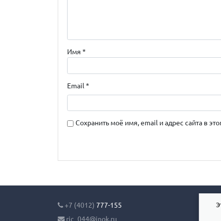
Имя
*
Email
*
Сохранить моё имя, email и адрес сайта в 
Э
+7 (4012)
777-155
ric_044@inok.ru