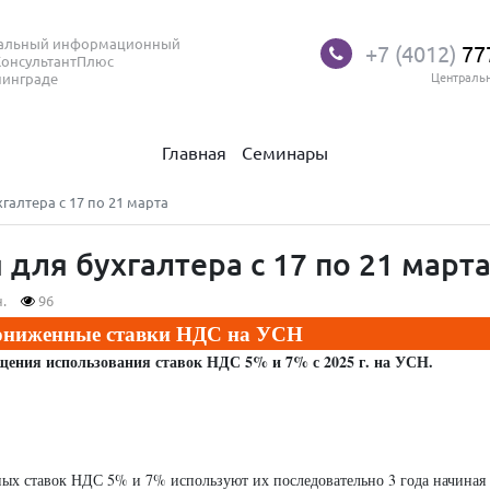
нальный информационный
+7 (4012)
77
КонсультантПлюс
нинграде
Централь
Главная
Семинары
алтера с 17 по 21 марта
для бухгалтера с 17 по 21 март
.
96
пониженные ставки НДС на УСН
щения использования ставок НДС 5% и 7% с 2025 г. на УСН.
х ставок НДС 5% и 7% используют их последовательно 3 года начиная 