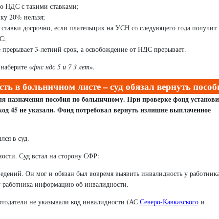
по НДС с такими ставками;
вку 20% нельзя;
ставки досрочно, если плательщик на УСН со следующего года получит
С;
е прерывает 3-летний срок, а освобождение от НДС прерывает.
наберите «
фнс ндс 5 и 7 3 лет
».
ть в больничном листе – суд обязал вернуть пособ
я назначения пособия по больничному. При проверке фонд установи
код 45 не указали. Фонд потребовал вернуть излишне выплаченное
лся в суд.
ности. Суд встал на сторону СФР:
сведений. Он мог и обязан был вовремя выявить инвалидность у работника
л у работника информацию об инвалидности.
отодатели не указывали код инвалидности (АС
Северо-Кавказского
и