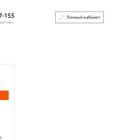
7-155
Личный кабинет
ный офис
а
с