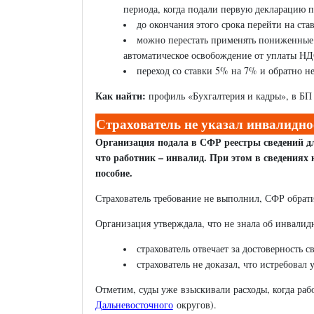
периода, когда подали первую декларацию 
до окончания этого срока перейти на ста
можно перестать применять пониженные 
автоматическое освобождение от уплаты НД
переход со ставки 5% на 7% и обратно н
Как найти:
профиль «Бухгалтерия и кадры», в БП 
Страхователь не указал инвалиднос
Организация подала в СФР реестры сведений дл
что работник – инвалид. При этом в сведениях 
пособие.
Страхователь требование не выполнил, СФР обрати
Организация утверждала, что не знала об инвалид
страхователь отвечает за достоверность 
страхователь не доказал, что истребова
Отметим, суды уже взыскивали расходы, когда раб
Дальневосточного
округов).