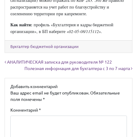
сигнализации) можно отражать по КВР 243. Это же правило
распространяется на учет работ по благоустройству и
озеленению территории при капремонте.
Как найти:
профиль «Бухгалтерия и кадры бюджетной
организации», в БП наберите «
02-05-08/115112
».
Бухгалтер бюджетной организации
Навигация по записям
АНАЛИТИЧЕСКАЯ записка для руководителя № 122
Полезная информация для бухгалтера с 3 по 7 марта
Добавить комментарий
Ваш адрес email не будет опубликован.
Обязательные
поля помечены
*
Комментарий
*