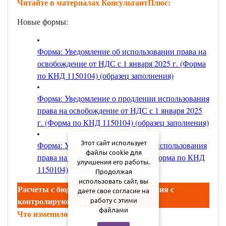
Читайте в материалах КонсультантПлюс:
Новые формы:
Форма: Уведомление об использовании права на
освобождение от НДС с 1 января 2025 г. (Форма
по КНД 1150104) (образец заполнения)
Форма: Уведомление о продлении использования
права на освобождение от НДС с 1 января 2025
г. (Форма по КНД 1150104) (образец заполнения)
Этот сайт использует
Форма: Уведомление об отказе от использования
файлы cookie для
права на освобождение от НДС (Форма по КНД
улучшения его работы.
1150104) (образец заполнения)
.
Продолжая
использовать сайт, вы
Расчеты с бюджетом и взаимоотношения с
даете свое согласие на
контролирующими органами
работу с этими
файлами
Что изменилось