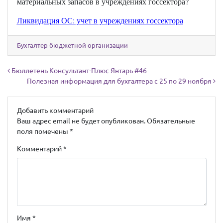
материальных запасов в учреждениях госсектора?
Ликвидация ОС: учет в учреждениях госсектора
Бухгалтер бюджетной организации
Навигация по записям
Бюллетень Консультант-Плюс Янтарь #46
Полезная информация для бухгалтера с 25 по 29 ноября
Добавить комментарий
Ваш адрес email не будет опубликован.
Обязательные
поля помечены
*
Комментарий
*
Имя
*