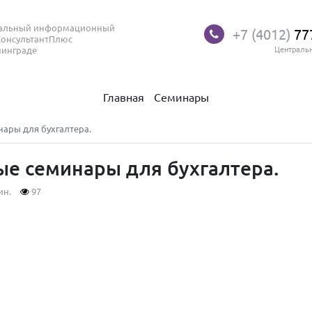
нальный информационный
+7 (4012)
77
КонсультантПлюс
нинграде
Централь
Главная
Семинары
нары для бухгалтера.
ые семинары для бухгалтера.
ин.
97