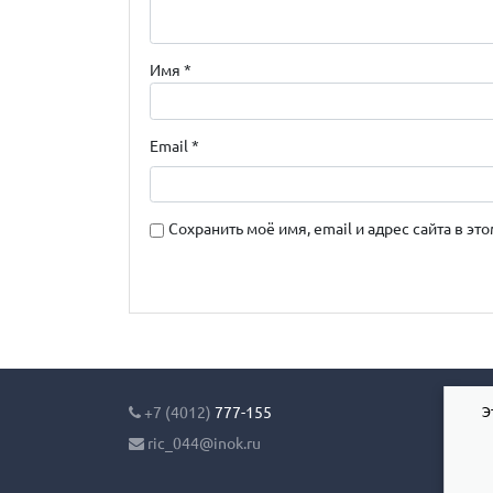
Имя
*
Email
*
Сохранить моё имя, email и адрес сайта в 
Э
+7 (4012)
777-155
ric_044@inok.ru