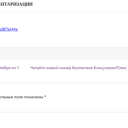
ЕНТАРИЗАЦИИ
OelB7leQ4w
тября по 1
Читайте новый номер бюллетеня КонсультантПлюс
ельные поля помечены
*