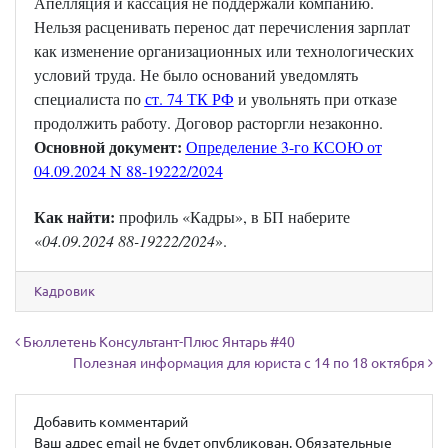
Апелляция и кассация не поддержали компанию.
Нельзя расценивать перенос дат перечисления зарплат
как изменение организационных или технологических
условий труда. Не было оснований уведомлять
специалиста по
ст. 74 ТК РФ
и увольнять при отказе
продолжить работу. Договор расторгли незаконно.
Основной документ:
Определение 3-го КСОЮ от
04.09.2024 N 88-19222/2024
Как найти:
профиль «Кадры», в БП наберите
«
04.09.2024 88-19222/2024
».
Кадровик
Навигация по записям
Бюллетень Консультант-Плюс Янтарь #40
Полезная информация для юриста с 14 по 18 октября
Добавить комментарий
Ваш адрес email не будет опубликован.
Обязательные