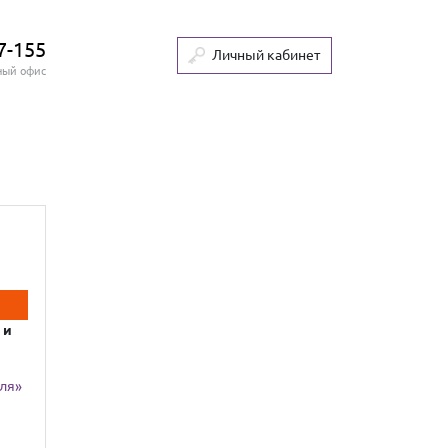
7-155
Личный кабинет
ный офис
 и
юля»