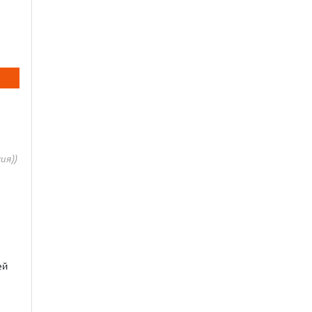
ия))
ей