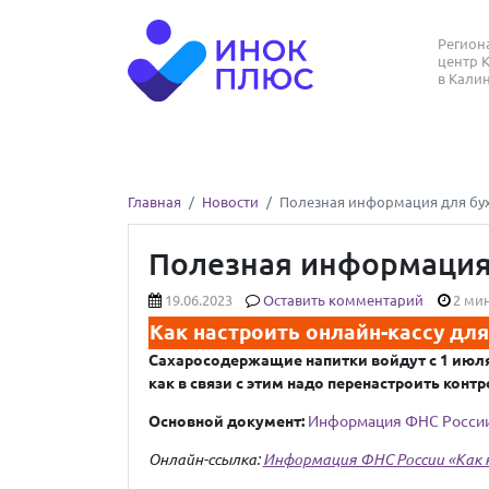
Регио
центр 
в Кали
Главная
Новости
Полезная информация для бухг
Полезная информация 
19.06.2023
Оставить комментарий
2 мин
Как настроить онлайн-кассу дл
Сахаросодержащие напитки войдут с 1 июля 
как в связи с этим надо перенастроить конт
Основной документ:
Информация ФНС
Р
осси
Онлайн-ссылка:
Информация ФНС России «Как н