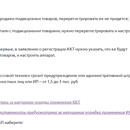
родажи подакцизных товаров, перерегистрировать ее не придется;
отали с подакцизными товарами, нужно перерегистрировать и настр
ервые, в заявлении о регистрации ККТ нужно указать, что ее будут
оваров, и настроить аппарат.
ассовой техники грозит предупреждение или административный шт
жностных лиц или ИП – от 1,5 до 3 тыс. руб
.
отрена за нарушение порядка применения ККТ
тственность предусмотрена за нарушение порядка применения К
БП наберите: