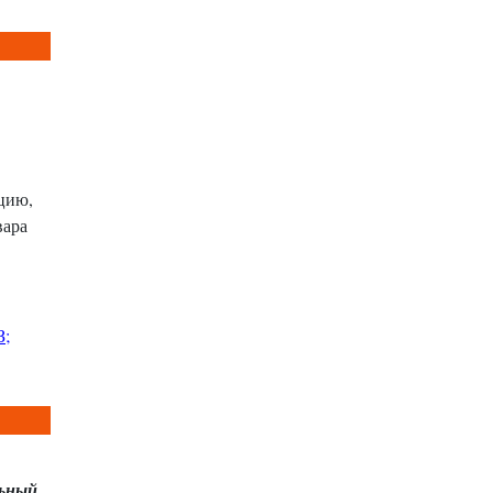
цию,
вара
З;
льный