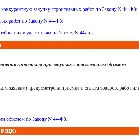
 конкурентную закупку строительных работ по Закону N 44-ФЗ;
ных работ по Закону N 44-ФЗ;
ребования к участникам по Закону N 44-ФЗ
.
м
олнения контракта при закупках с неизвестным объемом
ким заявкам) предусмотрена приемка и оплата товаров, работ ил
ым объемом по Закону N 44-ФЗ.
 (НМЦК)