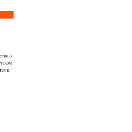
етка о
 таком
тся к