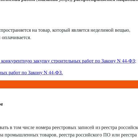
ространяется на товар, который является неделимой вещью,
и оплачивается.
 конкурентную закупку строительных работ по Закону N 44-ФЗ;
ных работ по Закону N 44-ФЗ
.
ов
ывать в том числе номера реестровых записей из реестра российс
а промышленных товаров, реестра российского ПО или реестра