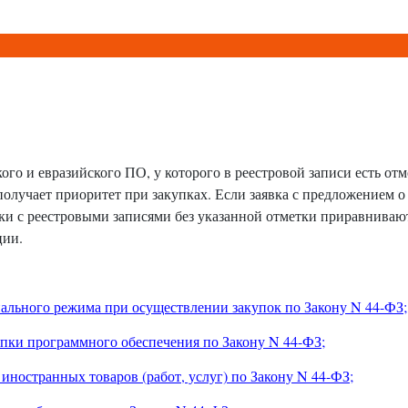
го и евразийского ПО, у которого в реестровой записи есть отм
олучает приоритет при закупках. Если заявка с предложением о
вки с реестровыми записями без указанной отметки приравниваю
ции.
ального режима при осуществлении закупок по Закону N 44-ФЗ;
упки программного обеспечения по Закону N 44-ФЗ;
иностранных товаров (работ, услуг) по Закону N 44-ФЗ;