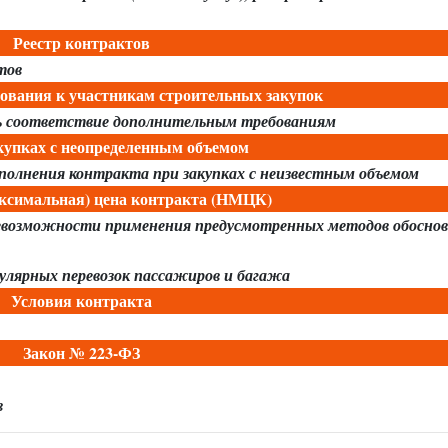
Реестр контрактов
тов
ования к участникам строительных закупок
 соответствие дополнительным требованиям
купках с неопределенным объемом
сполнения контракта при закупках с неизвестным объемом
ксимальная) цена контракта (НМЦК)
е невозможности применения предусмотренных методов обосно
улярных перевозок пассажиров и багажа
Условия контракта
Закон № 223-ФЗ
в