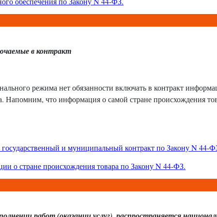
ого обеспечения по Закону N 44-ФЗ
.
лючаемые в контракт
нального режима нет обязанности включать в контракт информа
. Напомним, что информация о самой стране происхождения то
в государственный и муниципальный контракт по Закону N 44-Ф
ии о стране происхождения товара по Закону N 44-ФЗ
.
ыполнении работ (оказании услуг), распространяется национа