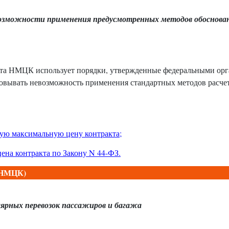
невозможности применения предусмотренных методов обоснова
чета НМЦК использует порядки, утвержденные федеральными ор
новывать невозможность применения стандартных методов расче
ную максимальную цену контракта;
на контракта по Закону N 44-ФЗ
.
 (НМЦК)
лярных перевозок пассажиров и багажа