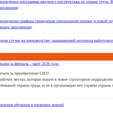
тверждении программы вводного инструктажа по охране труда. 
аполнения)
тверждении графика проведения специальной оценки условий тр
разец заполнения)
стном случае на производстве, защищающий интересы работодате
ции за февраль – март 2026 года:
вечать за приобретение СИЗ?
бочих местах, которые вошли в новое структурное подразделен
ебований охраны труда, если в организации нет службы охраны 
мления обучения и проверки знаний