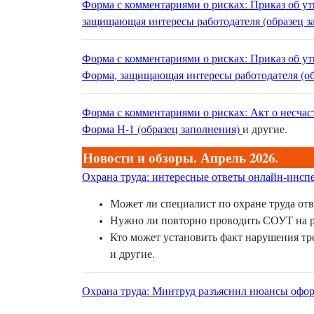
Форма с комментариями о рисках: Приказ об у
защищающая интересы работодателя (образец з
Форма с комментариями о рисках: Приказ об у
Форма, защищающая интересы работодателя (об
Форма с комментариями о рисках: Акт о несча
Форма Н-1 (образец заполнения)
и другие.
Новости и обзоры. Апрель 2026.
Охрана труда: интересные ответы онлайн-инспек
Может ли специалист по охране труда от
Нужно ли повторно проводить СОУТ на ра
Кто может установить факт нарушения тр
и другие.
Охрана труда: Минтруд разъяснил нюансы офор