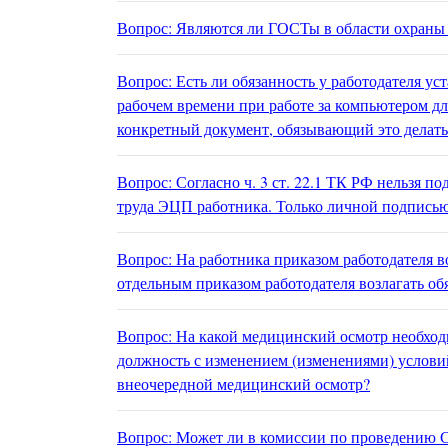
Вопрос: Являются ли ГОСТы в области охраны 
Вопрос: Есть ли обязанность у работодателя у
рабочем времени при работе за компьютером для
конкретный документ, обязывающий это делать
Вопрос: Согласно ч. 3 ст. 22.1 ТК РФ нельзя п
труда ЭЦП работника. Только личной подпись
Вопрос: На работника приказом работодателя в
отдельным приказом работодателя возлагать о
Вопрос: На какой медицинский осмотр необход
должность с изменением (изменениями) услови
внеочередной медицинский осмотр?
Вопрос: Может ли в комиссии по проведению 