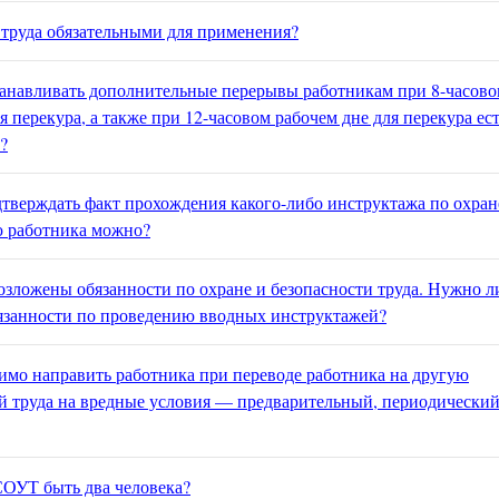
труда обязательными для применения?
станавливать дополнительные перерывы работникам при 8-часов
 перекура, а также при 12-часовом рабочем дне для перекура ест
?
одтверждать факт прохождения какого-либо инструктажа по охран
ю работника можно?
озложены обязанности по охране и безопасности труда. Нужно л
бязанности по проведению вводных инструктажей?
имо направить работника при переводе работника на другую
й труда на вредные условия — предварительный, периодически
СОУТ быть два человека?