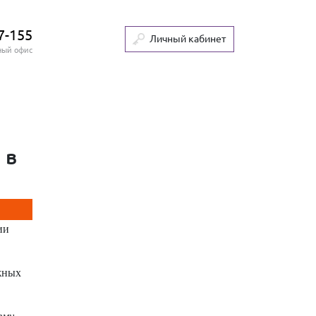
7-155
Личный кабинет
ный офис
 в
ии
жных
ему