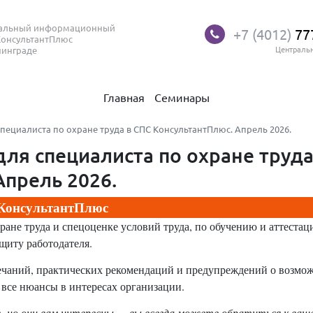
нальный информационный
+7 (4012)
77
КонсультантПлюс
нинграде
Централь
Главная
Семинары
ециалиста по охране труда в СПС КонсультантПлюс. Апрель 2026.
ля специалиста по охране труда
Апрель 2026.
 КонсультантПлюс
ане труда и спецоценке условий труда, по обучению и аттестац
щиту работодателя.
ечаний, практических рекомендаций и предупреждений о возмо
 все нюансы в интересах организации.
т, но они вам интересны — вы всегда можете обратиться к ваш