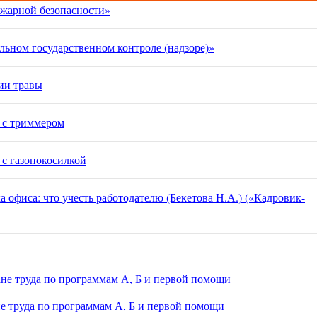
жарной безопасности»
ьном государственном контроле (надзоре)»
ии трав
ы
е с триммером
 с газонокосилкой
а офиса: что учесть работодателю (Бекетова Н.А.) («Кадровик-
ане труда по программам А, Б и первой помощи
не труда по программам А, Б и первой помощи