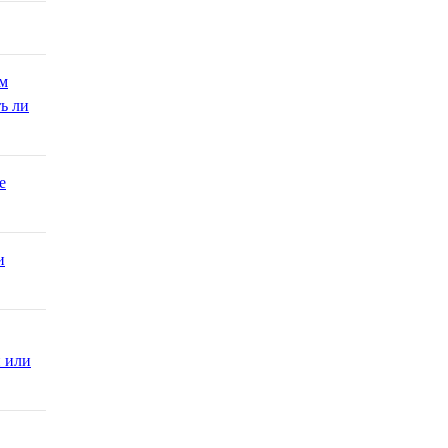
ом
ь ли
е
и
й или