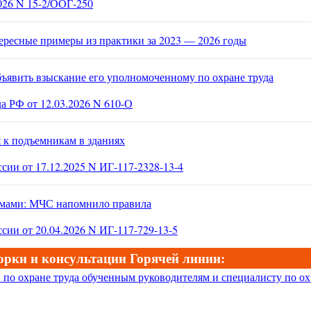
026 N 15-2/ООГ-250
тересные примеры из практики за 2023 — 2026 годы
бъявить взыскание его уполномоченному по охране труда
 РФ от 12.03.2026 N 610-О
 к подъемникам в зданиях
 от 17.12.2025 N ИГ-117-2328-13-4
емами: МЧС напомнило правила
 от 20.04.2026 N ИГ-117-729-13-5
рки и консультации Горячей линии:
 по охране труда обученным руководителям и специалисту по о