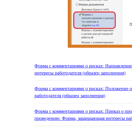
Форма с комментариями о рисках: Направлени
интересы работодателя (образец заполнения)
Форма с комментариями о рисках: Положение о
работодателя (образец заполнения)
Форма с комментариями о рисках: Приказ о пр
проведению. Форма, защищающая интересы рабо