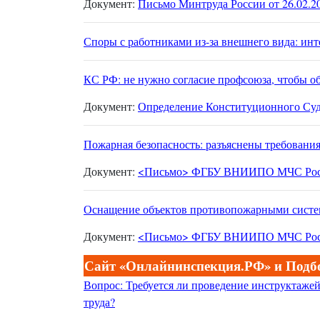
Документ:
Письмо Минтруда России от 26.02.2
Споры с работниками из-за внешнего вида: ин
КС РФ: не нужно согласие профсоюза, чтобы о
Документ:
Определение Конституционного Суда
Пожарная безопасность: разъяснены требования
Документ:
<Письмо> ФГБУ ВНИИПО МЧС России
Оснащение объектов противопожарными сист
Документ:
<Письмо> ФГБУ ВНИИПО МЧС России
Сайт «Онлайнинспекция.РФ» и Подбо
Вопрос: Требуется ли проведение инструктажей
труда?