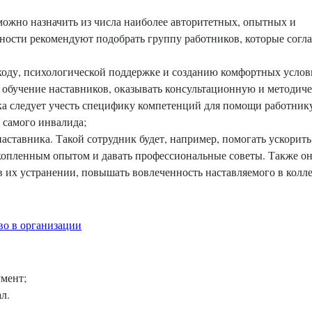
можно назначить из числа наиболее авторитетных, опытных и
ности рекомендуют подобрать группу работников, которые согл
оду, психологической поддержке и созданию комфортных усло
ь обучение наставников, оказывать консультационную и методич
а следует учесть специфику компетенций для помощи работнику
самого инвалида;
ставника. Такой сотрудник будет, например, помогать ускорить
акопленным опытом и давать профессиональные советы. Также о
 их устранении, повышать вовлеченность наставляемого в колле
во в организации
умент;
л.