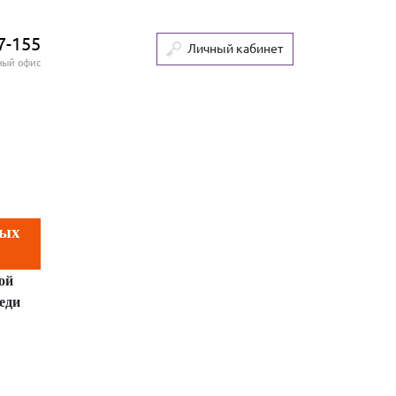
7-155
Личный кабинет
ный офис
рых
ой
еди