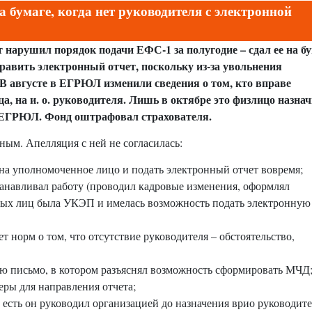
 бумаге, когда нет руководителя с электронной
 нарушил порядок подачи ЕФС-1 за полугодие – сдал ее на бу
равить электронный отчет, поскольку из-за увольнения
 В августе в ЕГРЮЛ изменили сведения о том, кто вправе
а, на и. о. руководителя. Лишь в октябре это физлицо назна
в ЕГРЮЛ. Фонд оштрафовал страхователя.
ным. Апелляция с ней не согласилась:
 на уполномоченное лицо и подать электронный отчет вовремя;
танавливал работу (проводил кадровые изменения, оформлял
ых лиц была УКЭП и имелась возможность подать электронную
т норм о том, что отсутствие руководителя – обстоятельство,
лю письмо, в котором разъяснял возможность сформировать МЧД
меры для направления отчета;
 есть он руководил организацией до назначения врио руководите