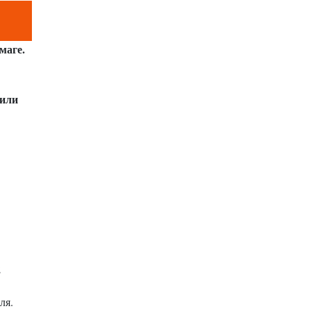
маге.
чили
;
ля.