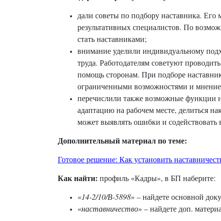
дали советы по подбору наставника. Его 
результативных специалистов. По возмож
стать наставниками;
внимание уделили индивидуальному подх
труда. Работодателям советуют проводит
помощь сторонам. При подборе наставник
ограниченными возможностями и мнение 
перечислили также возможные функции на
адаптацию на рабочем месте, делиться н
может выявлять ошибки и содействовать в
Дополнительный материал по теме:
Готовое решение: Как установить наставничест
Как найти:
профиль «Кадры», в БП наберите:
«
14-2/10/В-5898
» – найдете основной док
«
наставничество
» – найдете доп. материа