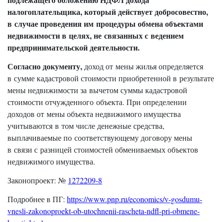
налогоплательщика, который действует добросовестно,
в случае проведения им процедуры обмена объектами
недвижимости в целях, не связанных с ведением
предпринимательской деятельности.
Согласно документу,
доход от мены жилья определяется
в сумме кадастровой стоимости приобретенной в результате
мены недвижимости за вычетом суммы кадастровой
стоимости отчужденного объекта. При определении
доходов от мены объекта недвижимого имущества
учитываются в том числе денежные средства,
выплачиваемые по соответствующему договору мены
в связи с разницей стоимостей обмениваемых объектов
недвижимого имущества.
Законопроект: №
1272209-8
Подробнее в ПГ:
https://www.pnp.ru/economics/v-gosdumu-
vnesli-zakonoproekt-ob-utochnenii-rascheta-ndfl-pri-obmene-