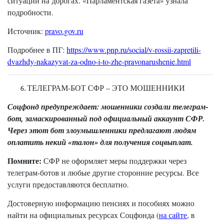
ситуации на дорогах. «Парламентская газета» узнала
подробности.
Источник:
pravo.gov.ru
Подробнее в ПГ:
https://www.pnp.ru/social/v-rossii-zapretili-
dvazhdy-nakazyvat-za-odno-i-to-zhe-pravonarushenie.html
ТЕЛЕГРАМ-БОТ СФР – ЭТО МОШЕННИКИ
Соцфонд предупреждает: мошенники создали телеграм-
бот, замаскированный под официальный аккаунт СФР.
Через этот бот злоумышленники предлагают людям
оплатить некий «талон» для получения соцвыплат.
Помните:
СФР не оформляет меры поддержки через
телеграм-ботов и любые другие сторонние ресурсы. Все
услуги предоставляются бесплатно.
Достоверную информацию пенсиях и пособиях можно
найти на официальных ресурсах Соцфонда (
на сайте
, в