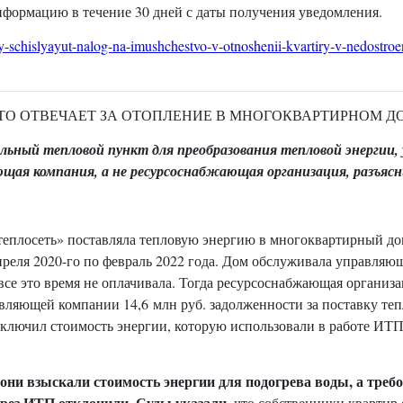
формацию в течение 30 дней с даты получения уведомления.
y-schislyayut-nalog-na-imushchestvo-v-otnoshenii-kvartiry-v-nedostro
ТО ОТВЕЧАЕТ ЗА ОТОПЛЕНИЕ В МНОГОКВАРТИРНОМ Д
льный тепловой пункт для преобразования тепловой энергии, 
ая компания, а не ресурсоснабжающая организация, разъясни
еплосеть» поставляла тепловую энергию в многоквартирный до
еля 2020-го по февраль 2022 года. Дом обслуживала управляю
все это время не оплачивала. Тогда ресурсоснабжающая организ
авляющей компании 14,6 млн руб. задолженности за поставку теп
 включил стоимость энергии, которую использовали в работе ИТП
они взыскали стоимость энергии для подогрева воды, а треб
ерез ИТП отклонили. Суды указали,
что собственники квартир 