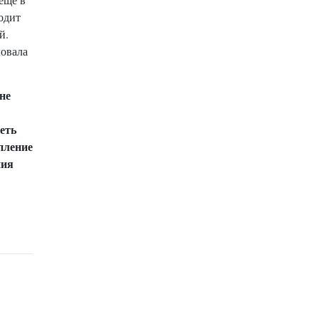
одит
й.
ловала
не
еть
пление
ния