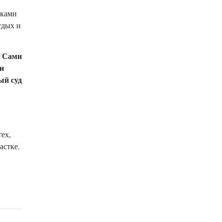
иками
тдых и
. Сами
 и
ый суд
ех,
астке.