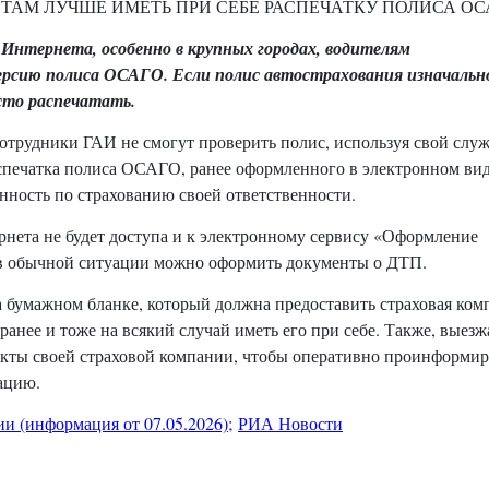
АМ ЛУЧШЕ ИМЕТЬ ПРИ СЕБЕ РАСПЕЧАТКУ ПОЛИСА ОС
 Интернета, особенно в крупных городах, водителям
ерсию полиса ОСАГО. Если полис автострахования изначальн
сто распечатать.
сотрудники ГАИ не смогут проверить полис, используя свой слу
аспечатка полиса ОСАГО, ранее оформленного в электронном вид
анность по страхованию своей ответственности.
ернета не будет доступа и к электронному сервису «Оформление
 в обычной ситуации можно оформить документы о ДТП.
бумажном бланке, который должна предоставить страховая ком
анее и тоже на всякий случай иметь его при себе. Также, выезж
такты своей страховой компании, чтобы оперативно проинформир
ацию.
и (информация от 07.05.2026)
;
РИА Новости