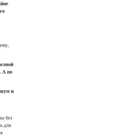
айне
го
ему,
полной
 А по
 шум и
ны без
ь для
ая