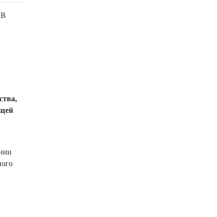
 В
ства,
бщей
ении
ного