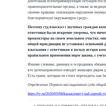
длительная психотравмирующая ситуация посл
правоохранительные органы, а также за медиц
своими правами, повлекшем нарушение неимуще
благоприятную окружающую среду».
Поэтому суд взыскал с шумных граждан комп
ответчики были искренне уверены, что ниче
прожекторы на своем земельном участке, он
общей юрисдикции не установил оснований д
взыскания с ответчиков в пользу истцов ком
правильном применении норм закона, с учето
Иными словами, дачники и огородники обязаны 
кто целенаправленно изводит живущих рядом да
Есть грани, которые не стоит переходить, как 
Определение Первого кассационного суда обще
https://rg.ru/2026/05/08/kassacionnyj-sud-zapretil
ПИКНИК НА ПРИРОДЕ: ПРАВИЛА Б