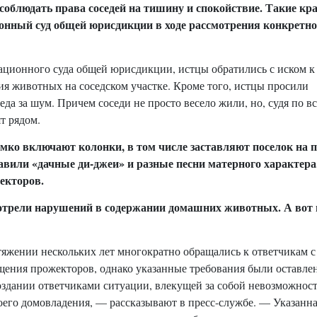
 соблюдать права соседей на тишину и спокойствие. Такие кр
онный суд общей юрисдикции в ходе рассмотрения конкретно
сационного суда общей юрисдикции, истцы обратились с иском к
ия животных на соседском участке. Кроме того, истцы просили
да за шум. Причем соседи не просто весело жили, но, судя по вс
т рядом.
омко включают колонки, в том числе заставляют поселок на 
или «дачные ди-джеи» и разные песни матерного характера.
екторов.
мотрели нарушений в содержании домашних животных. А вот
отяжении нескольких лет многократно обращались к ответчикам с
щения прожекторов, однако указанные требования были оставле
оздании ответчиками ситуации, влекущей за собой невозможност
оего домовладения, — рассказывают в пресс-службе. — Указанн