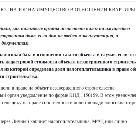
ЯЮТ НАЛОГ НА ИМУЩЕСТВО В ОТНОШЕНИИ КВАРТИРЫ
или, как налоговые органы исчисляют налог на имущество
троенном доме, если дом не введен в эксплуатацию, а
о документам.
алоговая база в отношении такого объекта в случае, если это
ть кадастровой стоимости объекта незавершенного строитель
 из которой определена доля налогоплательщика в праве о
го строительства.
оли в праве на объект незавершенного строительства
вый орган уведомление по форме КНД 1150159. В этом уведомл
ательщику на праве собственности доли площади многоквартир
о через Личный кабинет налогоплательщика, МФЦ или лично