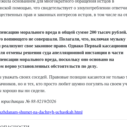
ужила основанием для многократного обращения истцов в
инской помощью, что свидетельствует о злоупотреблении ответч
ственных прав и законных интересов истцов, в том числе на о
енсацию морального вреда в общей сумме 200 тысяч рублей
го вопиющего не совершали. Полагали, что, включая музыку
и реализуют свое законное право. Однако Первый кассационн
ля отмены решения суда апелляционной инстанции в части
пенсации морального вреда, поскольку оно основано на
м верно установленных обстоятельств по делу.
уважать своих соседей. Правовые позиции касаются не только т
чников, но и тех, кто просто любит шумно погулять на своем уч
бы хорошо вы ни сидели.
й юрисдикции № 88-8219/2026
-grazhdanam-shumet-na-dachnyh-uchastkah.html
ЕЗОПАСНОСТИ