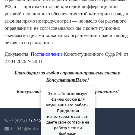
РФ, и — притом что такой критерий дифференциации
условий пенсионного обеспечения этой категории граждан
законом прямо не предусмотрен — не имело бы разумного
оправдания и не согласовывалось бы с конституционно
значимыми целями возможных ограничений прав и свобод
человека и гражданина.
Документы:
Постановление
Конституционного Суда РФ от
27.04.2026 N 28-П
Благодарим за выбор справочно-правовых систем
КонсультантПлюс!
КонсультантПлюс – ключ к верным решениям!
Этот сайт использует
файлы cookie для
улучшения его работы.
Продолжая
использовать сайт, вы
+7 (4012)
777-155
даете свое согласие на
работу с этими
ric_044@inok.ru
файлами