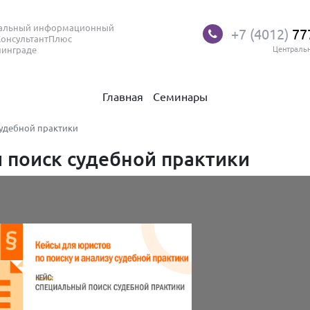
нальный информационный
+7 (4012)
77
КонсультантПлюс
нинграде
Централь
Главная
Семинары
удебной практики
 поиск судебной практики