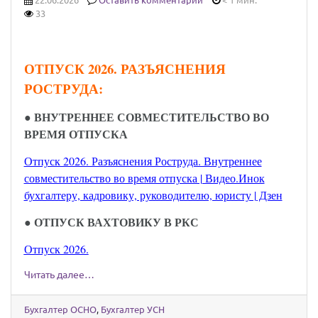
22.06.2026
Оставить комментарий
< 1 мин.
33
ОТПУСК 2026. РАЗЪЯСНЕНИЯ
РОСТРУДА:
●
ВНУТРЕННЕЕ СОВМЕСТИТЕЛЬСТВО ВО
ВРЕМЯ ОТПУСКА
Отпуск 2026. Разъяснения Роструда. Внутреннее
совместительство во время отпуска | Видео.Инок
бухгалтеру, кадровику, руководителю, юристу | Дзен
●
ОТПУСК ВАХТОВИКУ В РКС
Отпуск 2026.
Читать далее…
Бухгалтер ОСНО
,
Бухгалтер УСН