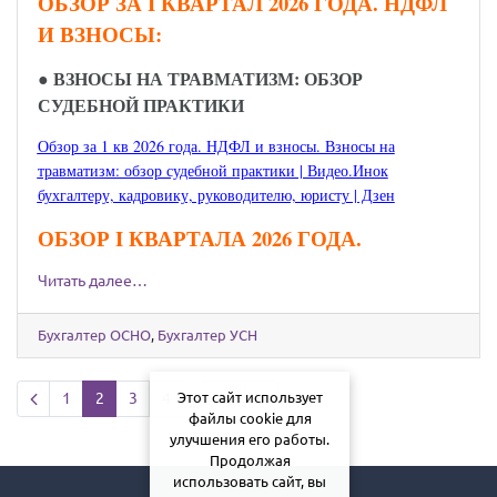
ОБЗОР ЗА I КВАРТАЛ 2026 ГОДА. НДФЛ
И ВЗНОСЫ:
●
ВЗНОСЫ НА ТРАВМАТИЗМ: ОБЗОР
СУДЕБНОЙ ПРАКТИКИ
Обзор за 1 кв 2026 года. НДФЛ и взносы. Взносы на
травматизм: обзор судебной практики | Видео.Инок
бухгалтеру, кадровику, руководителю, юристу | Дзен
ОБЗОР I КВАРТАЛА 2026 ГОДА.
Читать далее…
Бухгалтер ОСНО
,
Бухгалтер УСН
Previous page
Next page
1
2
3
4
19
Этот сайт использует
...
файлы cookie для
улучшения его работы.
Продолжая
использовать сайт, вы